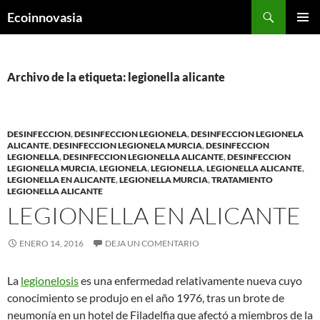
Saltar
Buscar
Ecoinnovasia
al
MENÚ
contenido
PRINCI
Archivo de la etiqueta: legionella alicante
DESINFECCION
,
DESINFECCION LEGIONELA
,
DESINFECCION LEGIONELA
ALICANTE
,
DESINFECCION LEGIONELA MURCIA
,
DESINFECCION
LEGIONELLA
,
DESINFECCION LEGIONELLA ALICANTE
,
DESINFECCION
LEGIONELLA MURCIA
,
LEGIONELA
,
LEGIONELLA
,
LEGIONELLA ALICANTE
,
LEGIONELLA EN ALICANTE
,
LEGIONELLA MURCIA
,
TRATAMIENTO
LEGIONELLA ALICANTE
LEGIONELLA EN ALICANTE
ENERO 14, 2016
DEJA UN COMENTARIO
La
legionelosis
es una enfermedad relativamente nueva cuyo
conocimiento se produjo en el año 1976, tras un brote de
neumonía en un hotel de Filadelfia que afectó a miembros de la